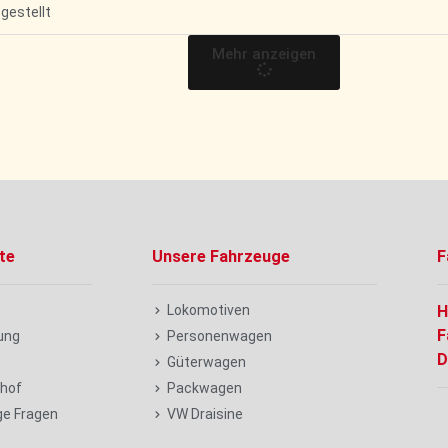
bgestellt
Mehr anzeigen
te
Unsere Fahrzeuge
F
Lokomotiven
H
F
ung
Personenwagen
D
t
Güterwagen
hof
Packwagen
ge Fragen
VW Draisine