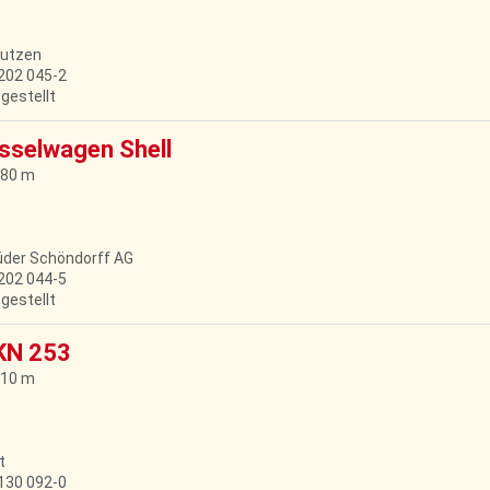
autzen
7202 045-2
bgestellt
sselwagen Shell
,80 m
rüder Schöndorff AG
7202 044-5
bgestellt
KN 253
,10 m
t
3130 092-0