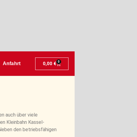
0
0,00
€
Anfahrt
n auch über viele
en Kleinbahn Kassel-
 Neben den betriebsfähigen