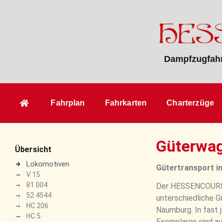
Dampfzugfahr
Fahrplan
Fahrkarten
Charterzüge
Güterwa
Übersicht
Lokomotiven
Gütertransport i
V 15
81 004
Der HESSENCOURRIE
52 4544
unterschiedliche 
HC 206
Naumburg. In fast 
HC 5
Exemplaren sind au