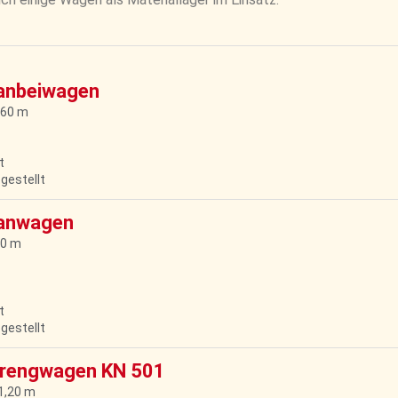
ranbeiwagen
,60 m
t
bgestellt
ranwagen
,0 m
t
bgestellt
prengwagen KN 501
11,20 m