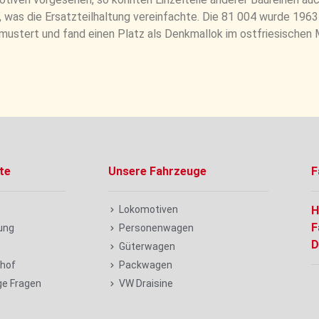
 was die Ersatzteilhaltung vereinfachte. Die 81 004 wurde 196
stert und fand einen Platz als Denkmallok im ostfriesischen 
te
Unsere Fahrzeuge
F
Lokomotiven
H
F
ung
Personenwagen
D
t
Güterwagen
hof
Packwagen
ge Fragen
VW Draisine