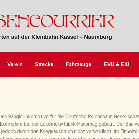
ten auf der Kleinbahn Kassel – Naumburg
Verein
Strecke
Fahrzeuge
EVU & EIU
t als Rangierlokomotive für die Deutsche Reichsbahn Gesellscha
Exemplare bei der Lokomotivfabrik Hanomag gebaut. Der Bau v
 jedoch durch den Kriegsausbruch nicht verwirklicht. Im Einhei
tiven vorgesehen, so konnten Einzelteile anderer Baureihen auc