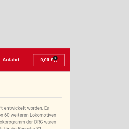
0
0,00
€
Anfahrt
ft entwickelt worden. Es
on 60 weiteren Lokomotiven
tslokprogramm der DRG waren
h für die Baureihe 81