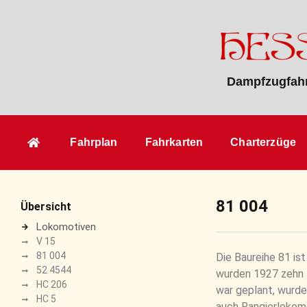
Dampfzugfahr
Fahrplan
Fahrkarten
Charterzüge
81 004
Übersicht
Lokomotiven
V 15
81 004
Die Baureihe 81 is
52 4544
wurden 1927 zehn 
HC 206
war geplant, wurde
HC 5
auch Rangierlokomo