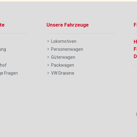
te
Unsere Fahrzeuge
F
Lokomotiven
H
F
ung
Personenwagen
D
t
Güterwagen
hof
Packwagen
ge Fragen
VW Draisine